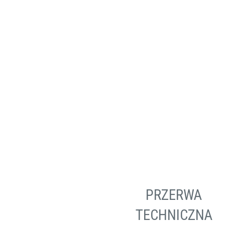
Wiertarki / Wkrętarki
Wyrzynarki
PRZERWA
TECHNICZNA