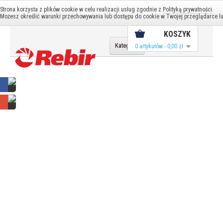
Konto
Strona korzysta z plików cookie w celu realizacji usług zgodnie z
Polityką prywatności
.
Konto
Koszyk
Możesz określić warunki przechowywania lub dostępu do cookie w Twojej przeglądarce lub
KOSZYK
Kategorie
0 artykułów - 0,00 zł
Serwis
Frezarki
Mieszadła
Mieszarki
Ostrzałki
Piły / Pilarki
Strugi
Szlifierki