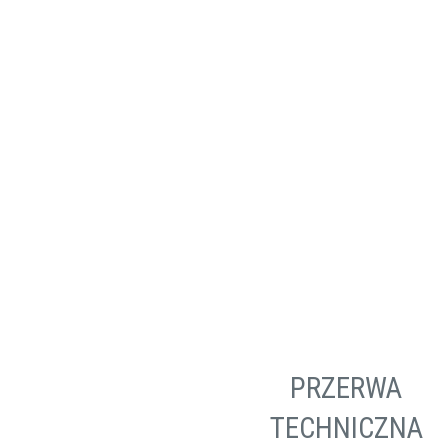
Wiertarki / Wkrętarki
Wyrzynarki
PRZERWA
TECHNICZNA