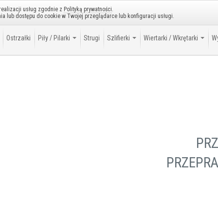
 realizacji usług zgodnie z
Polityką prywatności
.
a lub dostępu do cookie w Twojej przeglądarce lub konfiguracji usługi.
Ostrzałki
Piły / Pilarki
Strugi
Szlifierki
Wiertarki / Wkrętarki
Wy
PR
PRZEPRA