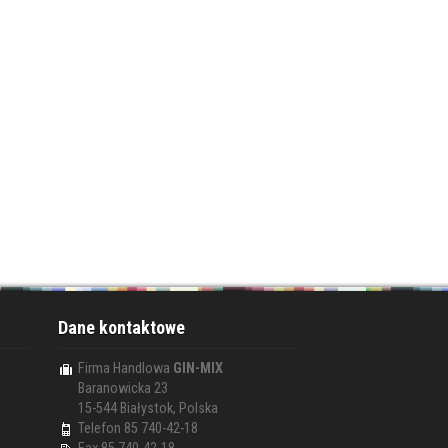
Dane kontaktowe
Firma Handlowa
GIN-MIX
Baranowicka 23
15-544 Białystok, Polska
Telefon 85 740-42-18