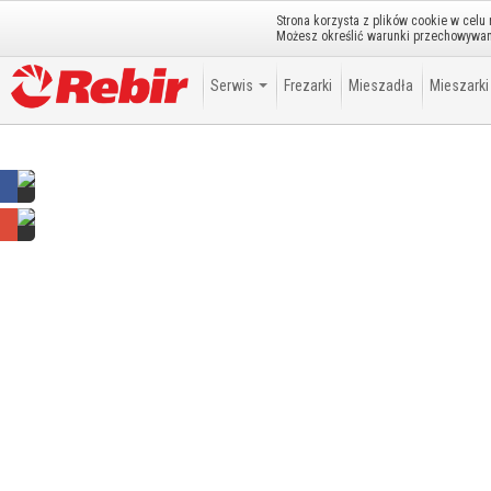
Strona korzysta z plików cookie w celu
Szanowny gościu możesz
zalogować się
lub
założyć konto
.
Możesz określić warunki przechowywani
Serwis
Frezarki
Mieszadła
Mieszarki