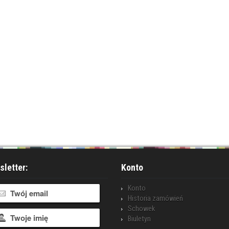
letter:
Konto
Konto
Historia zamówień
Schowek
Biuletyn