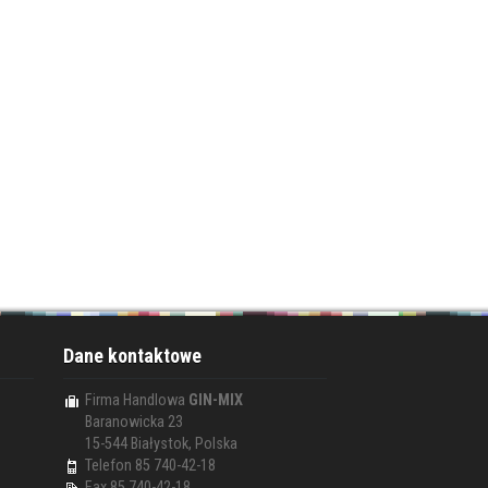
Dane kontaktowe
Firma Handlowa
GIN-MIX
Baranowicka 23
15-544 Białystok, Polska
Telefon 85 740-42-18
Fax 85 740-42-18