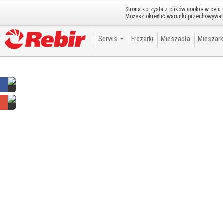
Strona korzysta z plików cookie w celu
Szanowny gościu możesz
zalogować się
lub
założyć konto
.
Możesz określić warunki przechowywani
Serwis
Frezarki
Mieszadła
Mieszark