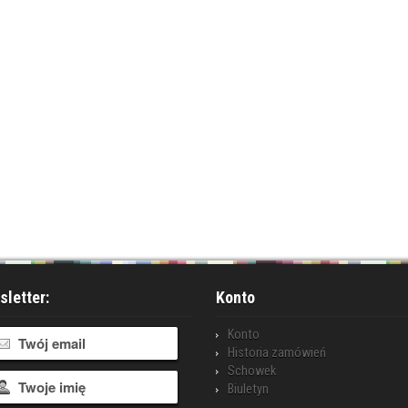
letter:
Konto
Konto
Historia zamówień
Schowek
Biuletyn