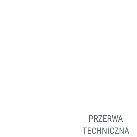
Szlifierki
Wiertarki / Wkrętarki
Wyrzynarki
PRZERWA
TECHNICZNA