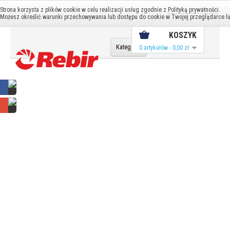
Konto
Strona korzysta z plików cookie w celu realizacji usług zgodnie z
Polityką prywatności
.
Konto
Koszyk
Możesz określić warunki przechowywania lub dostępu do cookie w Twojej przeglądarce lub
KOSZYK
Kategorie
0 artykułów - 0,00 zł
Serwis
Frezarki
Mieszadła
Mieszarki
Ostrzałki
Piły / Pilarki
Strugi