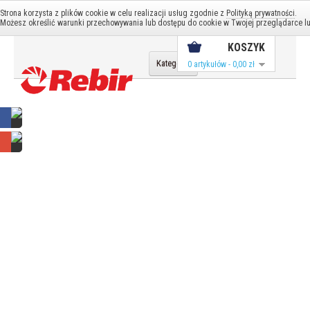
Konto
Strona korzysta z plików cookie w celu realizacji usług zgodnie z
Polityką prywatności
.
Konto
Koszyk
Możesz określić warunki przechowywania lub dostępu do cookie w Twojej przeglądarce lub
KOSZYK
Kategorie
0 artykułów - 0,00 zł
Serwis
Frezarki
Mieszadła
Mieszarki
Ostrzałki
Piły / Pilarki
Strugi