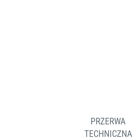
Szlifierki
Wiertarki / Wkrętarki
Wyrzynarki
PRZERWA
TECHNICZNA